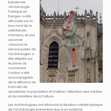
banderole
«Archéologie
Publique en
Danger» a été
déroulée sur la
tour nord de la
cathédrale
dʼAmiens, et une
seconde
«Sauvons le
service public de
lʼarchéologie» a
été dépliée sur
le parvis du
monument.
Lʼaction a été
accompagnée
de la diffusion de
tract afin de
sensibiliser la population et dʼattirer lʼattention des médias
et du ministère de la Culture.
Les archéologues ont dénoncé la situation catastrophique
de lʼarchéologie préventive due à un système