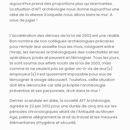
aujourd’hui prend des proportions plus qu’alarmantes…
La situation d’AFT archéologie nous donne aujourd’hui une
idée de la vitesse à laquelle nous allons dans le mur. A
vous de juger !
L’accélération des dérives de la loi de 2003 est une réalité.
Bon nombre de nos collègues archéologues précaires
pour remplir leur assiette tous les mois, naviguent entre
l’Inrap, les services archéologiques des collectivités et les
opérateurs privés et peuvent en témoigner. Tous les jours,
ils sont soumis aux effets nocifs de la loi de 2003, mais
comme ils ne veulent pas se griller vis-à-vis de leur(s)
employeur(s) il est quasiment impossible pour eux de
témoigner à visage découvert. Toutefois, cette situation
doit être dénoncée car elle précipite l’archéologie
préventive et ses personnels, droit dans le mur !
Dernier scandale en date, la société AFT Archéologie,
agréée le 22 juin 2012 pour une durée de cinq ans sur les
périodes chronologiques allant de l’Antiquité au Moyen
Age, piétine allègrement le droit du travail et les mesures
élémentaires d’hygiène et sécurité.