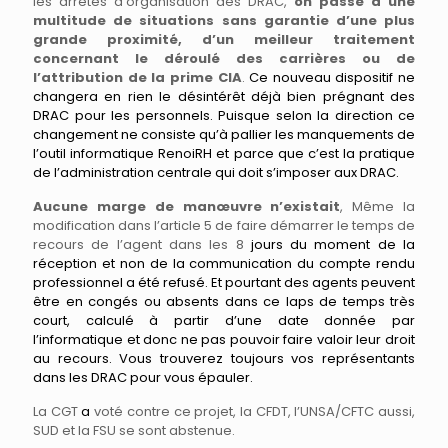
les arrêtés d’organisation des DRAC,
on passe à une
multitude de situations sans garantie d’une plus
grande pr
oximité, d’un meilleur traitement
concernant le déroulé des carrières ou de
l’attribution de la prime CIA
.
Ce nouveau dispositif ne
changera en rien le désintérêt déjà bien prégnant des
DRAC pour les personnels. Puisque selon la direction ce
changement ne consiste qu’à pallier les manquements de
l’outil informatique RenoiRH et parce que c’est la pratique
de l’administration centrale qui doit s’imposer aux DRAC.
Aucune marge de manœuvre n’existait
, Même la
modification dans l’article 5 de faire démarrer le temps de
recours de l’agent dans les 8
jour
s
du moment de la
réception et non de la communication du compte rendu
professionnel a été refusé. Et pourtant des agents peuvent
être en congés ou absent
s
dans ce laps de temps très
court,
calculé
à partir d’une date donnée par
l’informatique et donc ne pas pouvoir faire valoir leur droit
au recours. Vous trouverez toujours vos représentants
dans les DRAC pour vous épauler.
La CGT
a
voté contre ce projet, la CFDT, l’UNSA/CFTC aussi,
SUD et la FSU se sont abstenue.