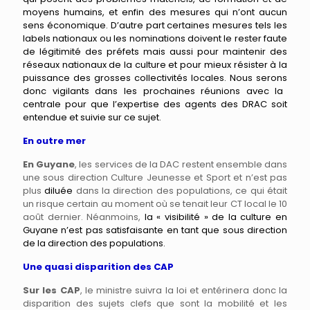
moyens humains, et enfin des mesures qui n’ont aucun
sens économique. D’autre part certaines mesures tels les
labels nationaux ou les nominations doivent le rester faute
de légitimité des préfets mais aussi pour maintenir des
réseaux nationaux de la culture et pour mieux
résister à la
puissance
des grosses colle
ctivités locales.
Nous
seron
s
donc vigilant
s
dans les prochaines réunions avec la
centrale pour que l’expertise des agents des DRAC
soit
entendue et suivie
sur ce sujet.
En outre mer
En Guyane
, les services de la DAC restent ensemble dans
une sous direction Culture Jeunesse et Sport et n’est pas
plus
diluée
dans la direction des populations, ce qui était
un risque certain au moment où se tenait leur CT local le 10
août dernier. Néanmoins,
la « visibilité » de la culture en
Guyane n’est pas satisfaisante en tant que sous direction
de la direction des populatio
ns.
Une quasi disparition des CAP
Sur les CAP
, le ministre suivra la loi et entérinera donc la
disparition des sujets clefs que sont la mobilité et les