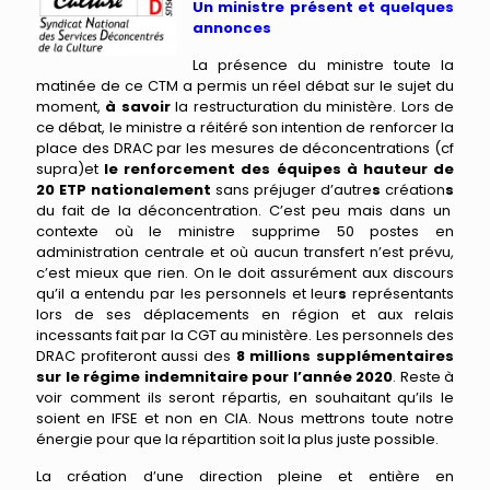
Un ministre présent e
t quelques
annonces
La présence du ministre toute la
matinée de ce CTM a permis un réel débat sur le sujet du
moment,
à savoir
la restructuration du ministère. Lors de
ce débat, le ministre a réitéré son intention de renforcer la
place des DRAC par les mesures de déconcentrations (cf
supra)et
le renforcement des équipes à hauteur de
20 ETP nationalement
sans préjuger d’autre
s
création
s
du fait de la déconcentration. C’est peu mais dans un
contexte où le ministre supprime 50 postes en
administration centrale et où aucun transfert n’est prévu,
c’est mieux que rien. On le doit assurément aux discours
qu’il a entendu par les personnels et leur
s
représentants
lors de ses déplacements en région et au
x
relais
incessants fait par la CGT au ministère. Les personnels des
DRAC profiteront aussi des
8 millions supplémentaires
sur le régime indemnitaire pour l’année 2020
. Reste à
voir comment ils seront répartis,
en souhaitant qu’ils le
soient en IFSE et non en CIA
.
Nous mettrons toute notre
énergie pour
que l
a répartition soit
l
a plus juste possible.
La création d’une direction pleine et entière en