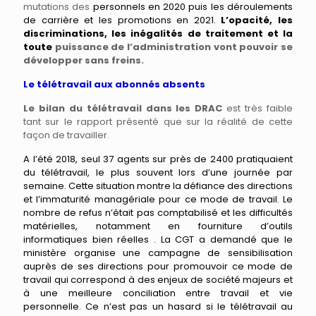
mutations des
personnels
en 2020 puis les déroulements
de carrière et les promotions en 2021.
L’opacité, les
discriminations, les inégalités de traitement et la
toute
puissance de l’administration vont pouvoir se
développer sans freins.
Le télétravail aux abonnés absents
Le bilan du télétravail dans les DRAC
est très faible
tant sur le rapport présenté que sur la réalité de cette
façon de travailler.
A l’été 2018, seul 37 agents sur près de 2400
pratiquaient
du télétravail, le plus souvent
lors d’une
journée par
semaine. Cette situation montre la défiance des directions
et l’immaturité managériale pour ce mode de travail. Le
nombre de refus n’était pas comptabil
isé
et les difficultés
matérielles, notamment en fourniture d’outils
informatique
s
bien
réelles . La
CGT a demandé que le
ministère
organise
une campagne de sensibilisation
auprès de ses directions pour promouvoir ce mode de
travail qui correspond à des enjeux de société majeurs et
à une meilleure conciliation entre travail et vie
personnelle. Ce n’est pas un hasard
si
le télétravail au