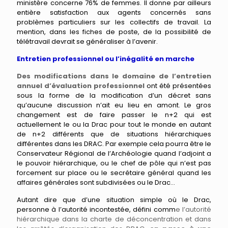
ministère
concerne
76%
de femmes.
Il donne par ailleurs
entière satisfaction aux agents concernés sans
problèmes particulier
s
sur les collectifs de travail. La
mention
,
dans les fiches de poste, de la possibilité de
télétr
avail devrait se généralis
er
à l’avenir.
Entretien professionnel ou l’inégalité en marche
Des modifications dans le domaine de l’entretien
annuel d’évaluation professionnel
ont
été
présentées
sous la forme de la modification d’un décret sans
qu’aucune discussion
n’ait
eu lieu en amont. Le gros
changement est de faire passer le n+2 qui est
actuellement le ou la
Drac
pour tout le monde en autant
de n+2 différents que de situations hiérarchiques
différentes dans les DRAC. Par exemple
cela
pourra être le
Conservateur Régional de l’Archéologie quand l’adjoint a
le
pouvoir hiérarchique, ou le chef de pôle qui n’est pas
forcement sur place ou le secrétaire général quand les
affaires générales sont subdivi
sées
ou le Drac…
Autant dire que d’une situation simple
où
le Drac,
personne à l’autorité incontestée, défini comm
e l’autorité
hiérarchique dans la charte de déconcentration et dans