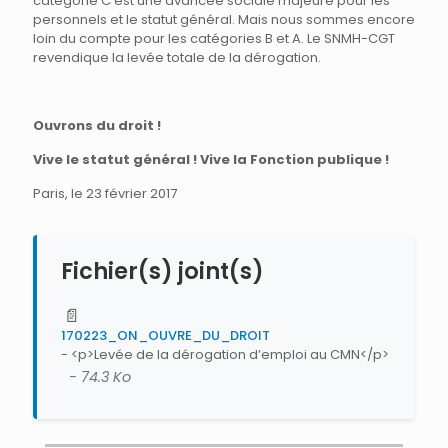
catégorie C est une avancée sociale majeure pour les
personnels et le statut général. Mais nous sommes encore
loin du compte pour les catégories B et A. Le SNMH-CGT
revendique la levée totale de la dérogation.
Ouvrons du droit !
Vive le statut général ! Vive la Fonction publique !
Paris, le 23 février 2017
Fichier(s) joint(s)
📄
170223_ON_OUVRE_DU_DROIT
- <p>Levée de la dérogation d’emploi au CMN</p>
- 74.3 Ko