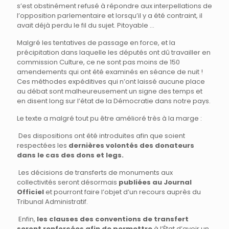
s’est obstinément refusé à répondre aux interpellations de
l’opposition parlementaire et lorsqu’il y a été contraint, il
avait déjà perdu le fil du sujet. Pitoyable …
Malgré les tentatives de passage en force, et la
précipitation dans laquelle les députés ont dû travailler en
commission Culture, ce ne sont pas moins de 150
amendements qui ont été examinés en séance de nuit !
Ces méthodes expéditives qui n’ont laissé aucune place
au débat sont malheureusement un signe des temps et
en disent long sur l’état de la Démocratie dans notre pays.
Le texte a malgré tout pu être amélioré très à la marge :
Des dispositions ont été introduites afin que soient
respectées les
dernières volontés des donateurs
dans le cas des dons et legs.
Les décisions de transferts de monuments aux
collectivités seront désormais
publiées au Journal
Officiel
et pourront faire l’objet d’un recours auprès du
Tribunal Administratif.
Enfin,
les clauses des conventions de transfert
seront renforcées afin de permettre
à l’État d’avoir un