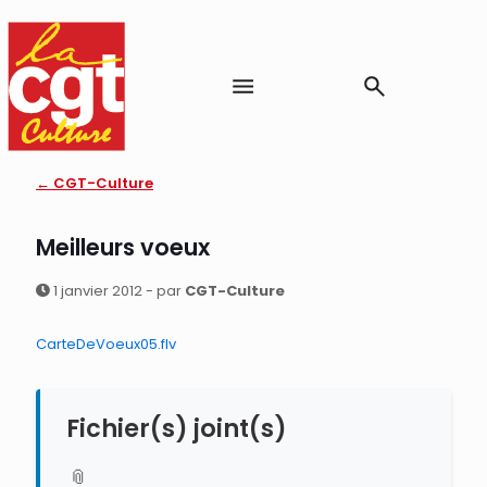
← CGT-Culture
Meilleurs voeux
1 janvier 2012 - par
CGT-Culture
CarteDeVoeux05.flv
Fichier(s) joint(s)
📎