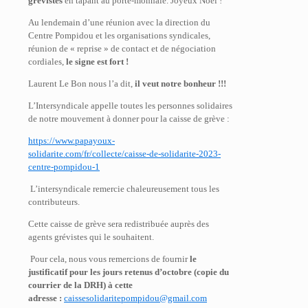
grévistes
en tapant au porte-monnaie. Joyeux Noël !
Au lendemain d’une réunion avec la direction du
Centre Pompidou et les organisations syndicales,
réunion de « reprise » de contact et de négociation
cordiales,
le signe est fort !
Laurent Le Bon nous l’a dit,
il veut notre bonheur !!!
L’Intersyndicale appelle toutes les personnes solidaires
de notre mouvement à donner pour la caisse de grève :
https://www.papayoux-
solidarite.com/fr/collecte/caisse-de-solidarite-2023-
centre-pompidou-1
L’intersyndicale remercie chaleureusement tous les
contributeurs.
Cette caisse de grève sera redistribuée auprès des
agents grévistes qui le souhaitent.
Pour cela, nous vous remercions de fournir
le
justificatif pour les jours retenus d’octobre (copie du
courrier de la DRH)
à cette
adresse :
caissesolidaritepompidou@gmail.com