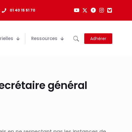
01 40 15 51 70
ielles
Ressources
Adhérer
ecrétaire général
nels en ne respectant pas les instances de