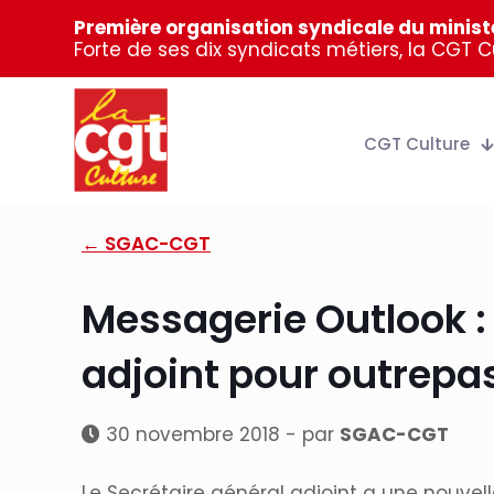
Première organisation syndicale du ministè
Forte de ses dix syndicats métiers, la CGT 
CGT Culture
← SGAC-CGT
Messagerie Outlook :
adjoint pour outrepas
30 novembre 2018 - par
SGAC-CGT
Le Secrétaire général adjoint a une nouvell