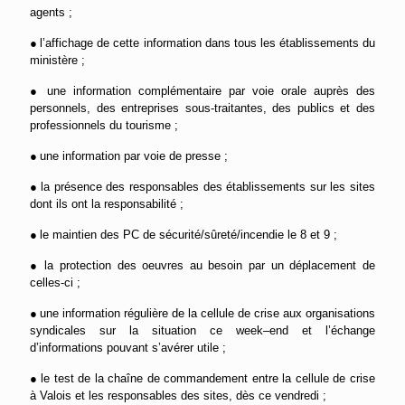
agents ;
●
l’
affichage de cette information dans tous les établissements du
ministère ;
●
une
information
complémentaire
par voie
orale auprès des
personnels,
d
es entreprises sous-traitantes,
d
es publics
et
des
professionnels du tourisme
;
●
une
information par voie de presse
;
●
la présence
des responsables des établissements sur le
s
sites
dont ils ont la responsabilité
;
●
l
e mai
n
tien
des PC de sécurité/sûreté/incendie
le 8 et 9
;
●
la protection des oeuvres au besoin par un déplacement de
celles-ci
;
●
une
information régulière de la cellule de crise
aux
organisations
syndicales
sur la situation ce week
–
end et l’échange
d’information
s
pouvant s’avérer utile ;
●
le test de la chaîne de commandement entre la cellule de crise
à Valois et les responsables des sites
,
dès ce vendredi ;