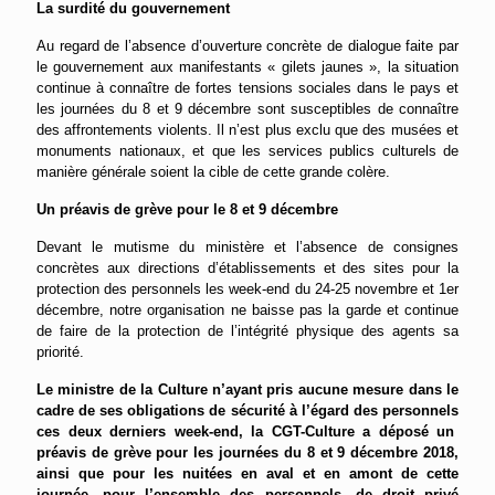
La surdité du gouvernement
Au regard de l’absence d’ouverture concrète de dialogue faite par
le gouvernement aux manifestants « gilets jaunes », la situation
continue à connaître de fortes tensions sociales dans le pays et
les journées du 8 et 9 décembre sont susceptibles de connaître
des affrontements violents. Il n’est plus exclu que des musées et
monuments nationaux, et que les services publics culturels de
manière générale soient la cible de cette grande colère.
Un préavis de grève pour le 8 et 9 décembre
Devant le mutisme du ministère et l’absence de consignes
concrètes aux directions d’établissements et des sites pour la
protection des personnels les week-end du 24-25 novembre et 1er
décembre, notre organisation ne baisse pas la garde et continue
de faire de la protection de l’intégrité physique des agents sa
priorité.
L
e ministre de la
C
ulture
n’
a
yant
pris aucune mesure dans le
cadre de
se
s obligations de sécurité à l’égard des personnels
ces deux derniers week-end
,
la CGT-Culture a déposé un
préavis de
grève pour
les journées du 8 et 9 décembre 2018
,
ainsi que pour les nuitées en aval et en amont de cette
journée, pour l’ensemble des personnels, de droit privé