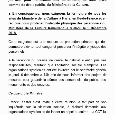
comme de droit public, du Ministère de la Culture.
●
En conséquence, n
ous exigeons
la fermeture de tous les
sites du Ministère de la Culture à Paris, en Ile-de-France et en
régions pour protéger l’intégrité physique des personnels du
Ministère de la Culture travaillant le 8 et/ou le 9 décembre
2018.
Cette exigence est une mesure de protection primaire qui doit
permettre d’éviter tout danger et préserver l’intégrité physique des
personnels.
A la réception du préavis de grève, le cabinet
a enfin pris ses
responsabilités, d’autant que l’agitation sociale s’amplifie.
Les
organisations syndicales
ont été
invitées par le secrétaire général
le jeudi 6 décembre à 14h
afin de nous
informer des
projets de
mesures pour garantir la sûreté des personnels, du public, des
monuments et des oeuvres
.
Ce que dit le Ministre
Franck Riester s’est invité à cette réunio
n, a fait part de son
inquiétude sur la situation sociale,
à d’abord demand
é
aux
organisations syndicales de lancer un appel au calme.
L
a
CGT
lui