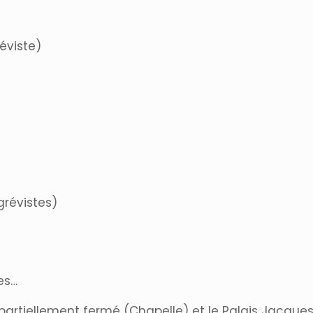
éviste)
révistes)
es…
t partiellement fermé (Chapelle) et le Palais Jacque