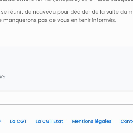
e se réunit de nouveau pour décider de la suite du
ne manquerons pas de vous en tenir informés.
 Ko
?
La CGT
La CGT Etat
Mentions légales
Cont