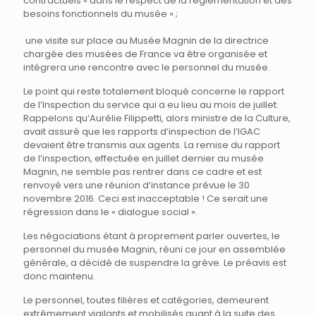
contractuels « dans le respect de la réglementation et des
besoins fonctionnels du musée » ;
une visite sur place au Musée Magnin de la directrice
chargée des musées de France va être organisée et
intégrera une rencontre avec le personnel du musée.
Le point qui reste totalement bloqué concerne le rapport
de l’Inspection du service qui a eu lieu au mois de juillet.
Rappelons qu’Aurélie Filippetti, alors ministre de la Culture,
avait assuré que les rapports d’inspection de l’IGAC
devaient être transmis aux agents. La remise du rapport
de l’inspection, effectuée en juillet dernier au musée
Magnin, ne semble pas rentrer dans ce cadre et est
renvoyé vers une réunion d’instance prévue le 30
novembre 2016. Ceci est inacceptable ! Ce serait une
régression dans le « dialogue social ».
Les négociations étant à proprement parler ouvertes, le
personnel du musée Magnin, réuni ce jour en assemblée
générale, a décidé de suspendre la grève. Le préavis est
donc maintenu.
Le personnel, toutes filières et catégories, demeurent
extrêmement vigilants et mobilisés quant à la suite des