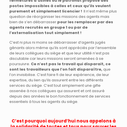
fermetures d’usines où le patronat propose des
postes impossibles à celles et ceux qu’ils veulent
purement et simplement licencier !
Il n’est même plus
question de réorganiser les missions des agents mais
bien de s’en débarrasser
pour les remplacer par des
agents recrutés en groupe 1 ou par de
l’externalisation tout simplement !
C’est ni plus ni moins se débarrasser d’agents jugés
gênants alors même qu’ils sont appréciés par l’ensemble
de leurs collègues du siège et que leur utilité n’est pas
discutable car leurs missions seront amenées à se
poursuivre.
Ce n’est pas le travail qui disparait, ce
sont les travailleurs que l’on fait disparaître,
que
l’on invisibilise. C’est faire fi de leur expérience, de leur
expertise, du lien qu’ils assurent entre les différents
services du siège. C’est tout simplement une gifle
assenée à nos collègues qui assurent et ont assuré
depuis des années le bon fonctionnement de services
essentiels à tous les agents du siège.
C’est pourquoi aujourd’hui nous appelons à
la solidarité de toutes et tous pour sauver les