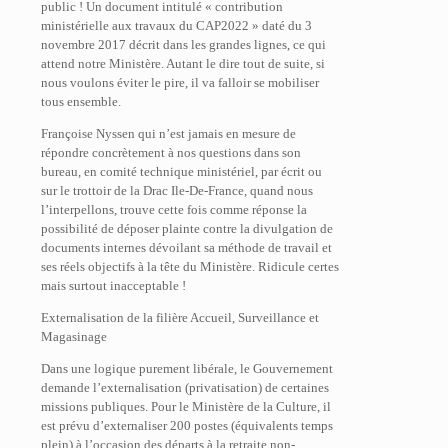
public ! Un document intitulé « contribution
ministérielle aux travaux du CAP2022 » daté du 3
novembre 2017 décrit dans les grandes lignes, ce qui
attend notre Ministère. Autant le dire tout de suite, si
nous voulons éviter le pire, il va falloir se mobiliser
tous ensemble.
Françoise Nyssen qui n’est jamais en mesure de
répondre concrètement à nos questions dans son
bureau, en comité technique ministériel, par écrit ou
sur le trottoir de la Drac Ile-De-France, quand nous
l’interpellons, trouve cette fois comme réponse la
possibilité de déposer plainte contre la divulgation de
documents internes dévoilant sa méthode de travail et
ses réels objectifs à la tête du Ministère. Ridicule certes
mais surtout inacceptable !
Externalisation de la filière Accueil, Surveillance et
Magasinage
Dans une logique purement libérale, le Gouvernement
demande l’externalisation (privatisation) de certaines
missions publiques. Pour le Ministère de la Culture, il
est prévu d’externaliser 200 postes (équivalents temps
plein) à l’occasion des départs à la retraite non-