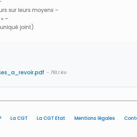
–
urs sur leurs moyens –
 » –
uniqué joint)
es_a_revoir.pdf
- 761.1 Ko
?
La CGT
La CGT Etat
Mentions légales
Cont