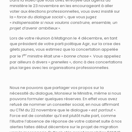
Dans la vidéo que vous avez envoyée aux agents du
ministère le 23 novembre en les encourageant à aller
voter aux élections professionnelles, vous avez insisté sur
la «
force du dialogue social
», que vous jugez
«
indispensable si nous voulons construire, ensemble, un
projet d’avenir ambitieux
».
Lors de votre réunion à Matignon le 4 décembre, en tant
que président de votre parti politique Agir, sur la crise des
gilets jaunes, vous estimiez que la concertation appelée
er
par le 1
ministre était une «
bonne chose
». Vous appeliez
par ailleurs à divers «
grenelles
», donc à des concertations
plus larges avec les organisations professionnelles.
Nous ne pouvons que partager vos propos sur la
nécessité du dialogue, Monsieur le Ministre, même si nous
pouvons formuler quelques réserves. En effet vous avez
refusé de nommer un conseiller social, en nous affirmant
au CTM du 22 novembre que le dialogue «
est partout
».
Force est de constater qu’il est plutôt nulle part, comme
l’illustre l’absence de réponse de votre cabinet suite à nos
alertes faites début décembre sur le projet de migration