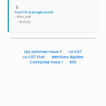
📄
tract FN vs progès social
- 91 ko, pdf
- 91.6 Ko
Qui sommes-nous ?
La CGT
La CGT Etat
Mentions légales
Contactez-nous !
RSS