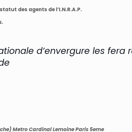
tatut des agents de l’I.N.R.A.P.
s.
tionale d’envergure les fera re
 de
erche) Metro Cardinal Lemoine Paris 5eme