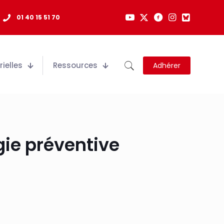
01 40 15 51 70
ielles
Ressources
Adhérer
gie préventive