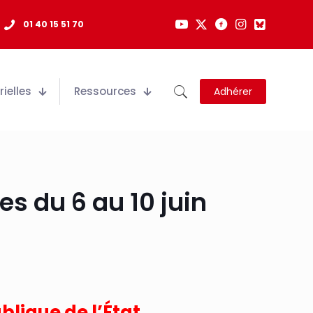
01 40 15 51 70
ielles
Ressources
Adhérer
es du 6 au 10 juin
lique de l’État.