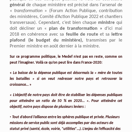
généra
l
de chaque ministère est précisé dans l’arsenal de
«
transformation
» (Forum Action Publique, contribution
des ministères, Comité d’Action Publique 2022 et chantiers
transversaux). Cependant, c’est bien chaque
ministre
qui
doit décliner un «
plan de transformation »
d’ici mai
2018 en cohérence avec sa
feuille de route
et sa
lettre
plafond
(le budget du ministère)
,
transmises par le
Premier ministre en août dernier à la ministre.
Sur ce programme politique, le Medef n’est pas en reste, comme on
peut l’imaginer. Voilà ce qu’on peut lire dans France-2020:
«
La baisse de la dépense publique est désormais la « mère de toutes
les batailles » si on veut redresser notre pays et retrouver la
croissance…
»
« L’objectif de notre pays doit être de stabiliser les dépenses publiques
pour atteindre un ratio de 50 % en 2020… ». Pour atteindre cet
objectif, notre pays dispose de plusieurs leviers :
•
Tout d’abord l’alliance entre les sphères publique et privée. Plusieurs
missions de service public sont déjà accomplies par des acteurs de
statut privé (santé, école, voirie, “utilities”…). L’enjeu de l’efficacité des