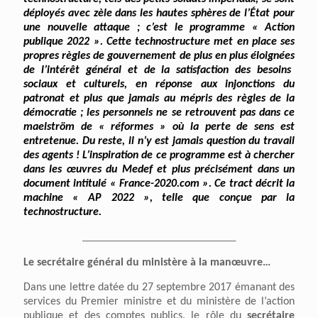
déployés avec zèle
dans
les hautes sphères de l’État
pour
une nouvelle attaque ; c’est le programme « Action
publique 2022 ». Cette technostructure met en place ses
propres règles d
e gouvernement
de plus en plus éloignée
s
de l’intérêt général et de la satisfaction des besoins
sociaux et culturels,
en réponse aux
injonctions
du
patronat et plus que jamais au mépris des règles de la
démocratie ;
les personnels
ne se retrouvent pas dans ce
maelström
de « réformes »
où la perte de sens est
entretenue
.
Du reste, il
n’y est jamais question du travail
d
e
s agents !
L’inspiration
de ce
programme
est à chercher
dans les œuvres du
Medef
et plus précisément dans un
document intitulé
« France-2020.com ».
Ce tract décrit la
machine « AP 2022 »,
telle que conçue
par la
technostructure.
______________________________________________________
Le secrétaire général du ministère à la manœuvre…
Dans une lettre datée du 27 septembre 2017 émanant des
services du Premier ministre et du ministère de l’action
publique et des comptes publics, le rôle du
secrétaire