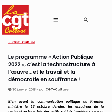
← CGT-Culture
Le programme « Action Publique
2022 », c’est la technostructure à
l’œuvre… et le travail et la
démocratie en souffrance !
30 janvier 2018 - par
CGT-Culture
Bien avant
la
communication politique du Premier
ministre
le 13 octobre dernier
, les
escadrons
de la
techno
structure
,
tels des petits soldats impériaux,
se sont