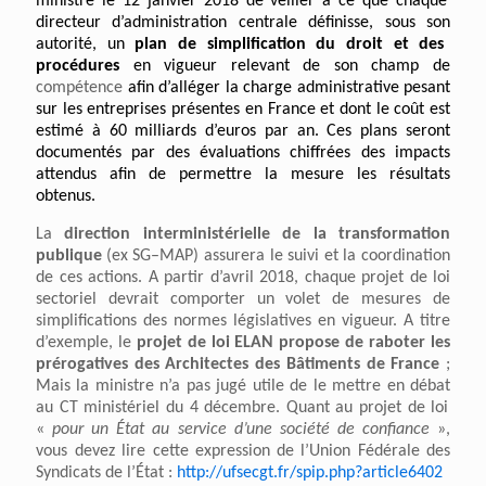
ministre
le 12 janvier
2018
de veiller à ce que chaque
directeur d’administration centrale définisse, sous
son
autorité, un
plan de simplification du droit et des
procédures
en vigueur relevant de son champ de
compétence
afin d’alléger la charge administrative pesant
sur les entreprises présente
s
en France et dont le coût est
estimé
à 60 milliards d’euros par an.
C
es plans
seront
documentés par des évaluations chiffrées des impacts
attendus afin de permettre la mesure les résultats
obtenus.
La
direction interministérielle de la transformation
publique
(ex SG
–
MAP)
assurera le suivi et la coordination
de ces actions.
A
partir
d’
avril
2018, chaque projet de loi
sectoriel devrait comporter un volet de mesures de
simplifications des normes législatives en vigueur.
A titre
d’exemple, le
projet de loi ELAN
propose de
rabote
r
les
prérogatives des Architectes des Bâtiments de France
;
Mais
la ministre n’a pas jugé utile de l
e mettre en débat
au CT ministériel du 4 décembre. Q
uant au projet de loi
«
pour un
État
au service d’une société de confiance
»,
vous
devez
lire
cet
te expression
de l’
Union Fédérale des
Syndicats de
l’État
:
http://ufsecgt.fr/spip.php?article6402