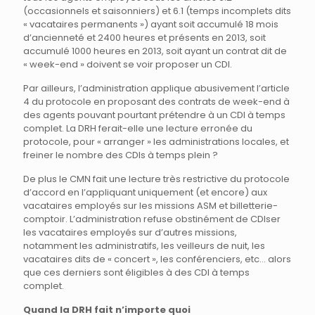
(occasionnels et saisonniers) et 6.1 (temps incomplets dits
« vacataires permanents ») ayant soit accumulé 18 mois
d’ancienneté et 2400 heures et présents en 2013, soit
accumulé 1000 heures en 2013, soit ayant un contrat dit de
« week-end » doivent se voir proposer un CDI.
Par ailleurs, l’administration applique abusivement l’article
4 du protocole en proposant des contrats de week-end à
des agents pouvant pourtant prétendre à un CDI à temps
complet. La DRH ferait-elle une lecture erronée du
protocole, pour « arranger » les administrations locales, et
freiner le nombre des CDIs à temps plein ?
De plus le CMN fait une lecture très restrictive du protocole
d’accord en l’appliquant uniquement (et encore) aux
vacataires employés sur les missions ASM et billetterie-
comptoir. L’administration refuse obstinément de CDIser
les vacataires employés sur d’autres missions,
notamment les administratifs, les veilleurs de nuit, les
vacataires dits de « concert », les conférenciers, etc… alors
que ces derniers sont éligibles à des CDI à temps
complet.
Quand la DRH fait n’importe quoi