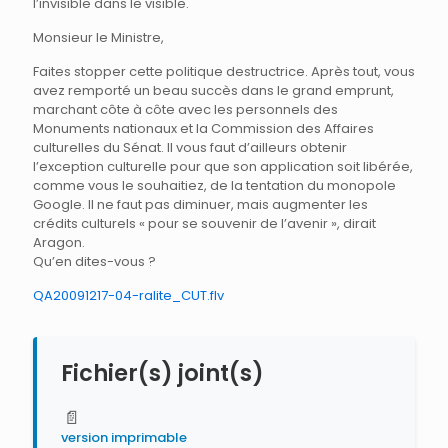
l’invisible dans le visible.
Monsieur le Ministre,
Faites stopper cette politique destructrice. Après tout, vous
avez remporté un beau succès dans le grand emprunt,
marchant côte à côte avec les personnels des
Monuments nationaux et la Commission des Affaires
culturelles du Sénat. Il vous faut d’ailleurs obtenir
l’exception culturelle pour que son application soit libérée,
comme vous le souhaitiez, de la tentation du monopole
Google. Il ne faut pas diminuer, mais augmenter les
crédits culturels « pour se souvenir de l’avenir », dirait
Aragon.
Qu’en dites-vous ?
QA20091217-04-ralite_CUT.flv
Fichier(s) joint(s)
📄
version imprimable