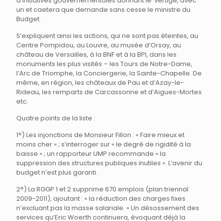
d’initiatives gouvernementales donnant le vertige, avec
un et caetera que demande sans cesse le ministre du
Budget.
S’expliquent ainsi les actions, qui ne sont pas éteintes, au
Centre Pompidou, au Louvre, au musée d’Orsay, au
château de Versailles, à la BNF et à la BPI, dans les
monuments les plus visités – les Tours de Notre-Dame,
l’Arc de Triomphe, la Conciergerie, la Sainte-Chapelle. De
même, en région, les châteaux de Pau et d’Azay-le-
Rideau, les remparts de Carcassonne et d’Aigues-Mortes
etc.
Quatre points de la liste :
1°) Les injonctions de Monsieur Fillon : « Faire mieux et
moins cher » ; s’interroger sur « le degré de rigidité à la
baisse » ; un rapporteur UMP recommande « la
suppression des structures publiques inutiles ». L’avenir du
budget n’est plus garanti.
2°) La RGGP 1 et 2 supprime 670 emplois (plan triennal
2009-2011), ajoutant : « la réduction des charges fixes
n’excluant pas la masse salariale. » Un désossement des
services qu’Eric Woerth continuera, évoquant déjà la