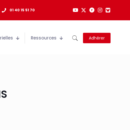
01 40 15 51 70
ielles
Ressources
Adhérer
NS