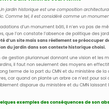
Un jardin historique est une composition architectura
lic. Comme tel, il
est considéré comme un monumen
radations d’un monument bâti, il n’en va pas de même
es, que l’on constate l’absence de politique des jar
eté d’un site mais sans réellement se préoccuper 
on du jardin dans son contexte historique choisi.
n de gestion pluriannuel donnant une vision et les m
ardins, il faut non seulement des moyens en effecti
long terme de la part du CMN et du ministère de la c
es, car quand on plante un arbre ce n’est pour soi q
isiblement disparue du ministère et du CMN laissant
i quelques exemples des conséquences de son a