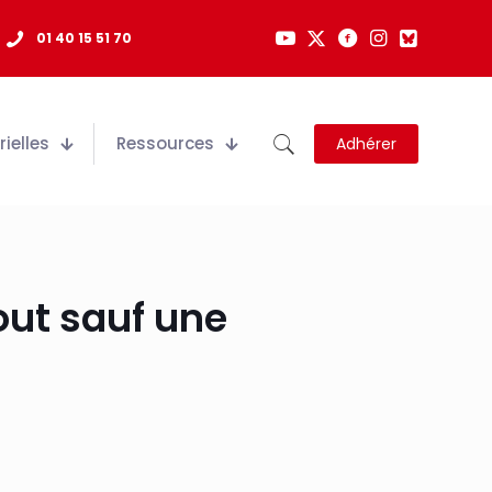
01 40 15 51 70
ielles
Ressources
Adhérer
out sauf une