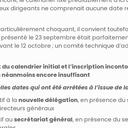
ncore, le calendrier fixé préalablement d’ici 
eux dirigeants ne comprenait aucune date r
particulièrement choquant, il convient toutefo
présenté le 23 septembre était parfaitement
vant le 12 octobre ; un comité technique d’a
 calendrier initial et l’inscription incont
s néanmoins encore insuffisant
lles dates qui ont été arrêtées à l’issue de
if à la
nouvelle délégation
, en présence du 
directeurs généraux
tif au
secrétariat général
, en présence du se
érales