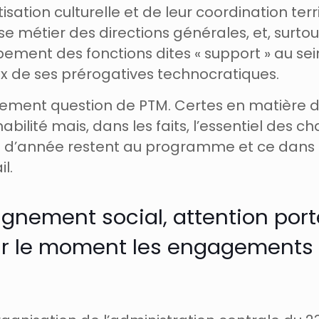
ation culturelle et de leur coordination terri
ise métier des directions générales, et, surto
pement des fonctions dites « support » au sei
ux de ses prérogatives technocratiques.
ciellement question de PTM. Certes en matièr
ilité mais, dans les faits, l’essentiel des ch
t d’année restent au programme et ce dans l
l.
gnement social, attention port
our le moment les engagements 