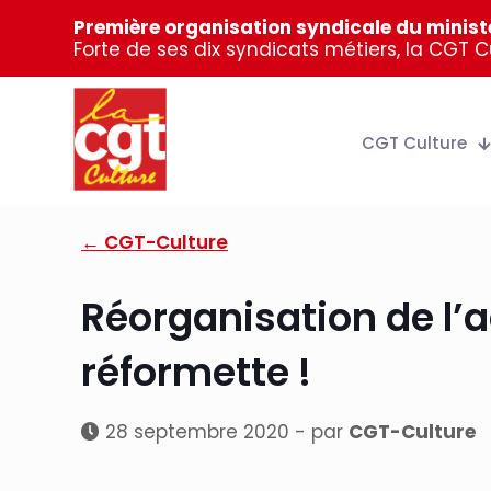
Première organisation syndicale du ministè
Forte de ses dix syndicats métiers, la CGT 
CGT Culture
← CGT-Culture
Réorganisation de l’a
réformette !
28 septembre 2020 - par
CGT-Culture