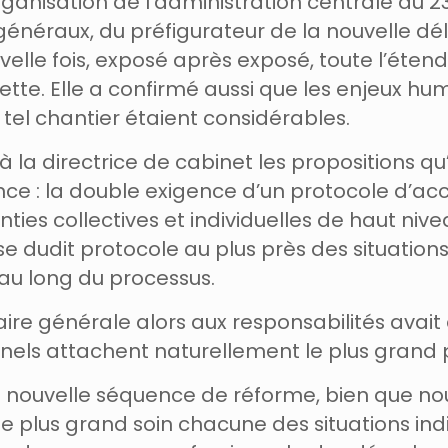
rganisation de l’administration centrale du 
généraux, du préfigurateur de la nouvelle dé
elle fois, exposé après exposé, toute l’éten
tte. Elle a confirmé aussi que les enjeux huma
tel chantier étaient considérables.
la directrice de cabinet les propositions qu
nce : la double exigence d’un protocole d’
es collectives et individuelles de haut nive
e dudit protocole au plus près des situations 
au long du processus.
aire générale alors aux responsabilités avai
els attachent naturellement le plus grand p
 nouvelle séquence de réforme, bien que nous
le plus grand soin chacune des situations in