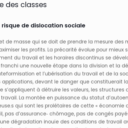
te des classes
 risque de dislocation sociale
t de masse qui se doit de prendre la mesure des m
ximiser les profits. La précarité évolue pour mieux 
ent du travail et les horaires discontinus se déve
a franchi une nouvelle étape dans la division et la dér
ateformisation et l’ubérisation du travail et de la 
pplications, devant le danger que constituerait la p
que s’appliquent à détruire les valeurs, les structures d
u travail. La montée en puissance du statut d’autoe
use.s qui sont les prolétaires de cette « économie d
vail, pas d’assurance‐ chômage, pas de congés payé
une dégradation inouïe des conditions de travail a