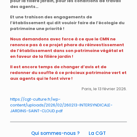
pour la filière jardin, pour les conditions de travail
des agents…
Et une trahison des engagements de
l’établissement qui dit vouloir faire de l’écologie du
patrimoine une priorité !
Nous demandons avec force à ce que le CMN ne
renonce pas à ce projet phare du réinvestissement
de l’établissement dans son patrimoine végétal et
en faveur de la filière jardin !
Il est encore temps de changer d’avis et de
redonner du souffle à ce précieux patrimoine vert et
aux agents qui le font vivre !
Paris, le 13 février 2026.
https://cgt-culture.fr/wp-
content/uploads/2026/02/260213-INTERSYNDICALE-
JARDINS-SAINT-CLOUD.pdf
Qui sommes-nous ?
La CGT