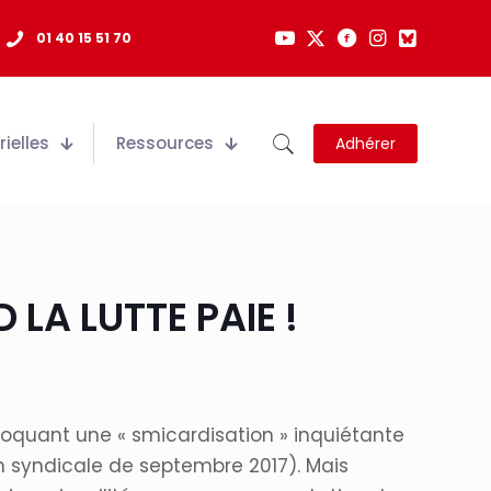
01 40 15 51 70
ielles
Ressources
Adhérer
LA LUTTE PAIE !
évoquant une « smicardisation » inquiétante
n syndicale de septembre 2017). Mais