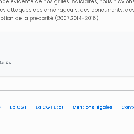
ence évidente de nos grilles indiciaires, nous n’avi
 les attaques des aménageurs, des concurrents, des 
rption de la précarité (2007,2014-2016).
4.5 Ko
?
La CGT
La CGT Etat
Mentions légales
Cont