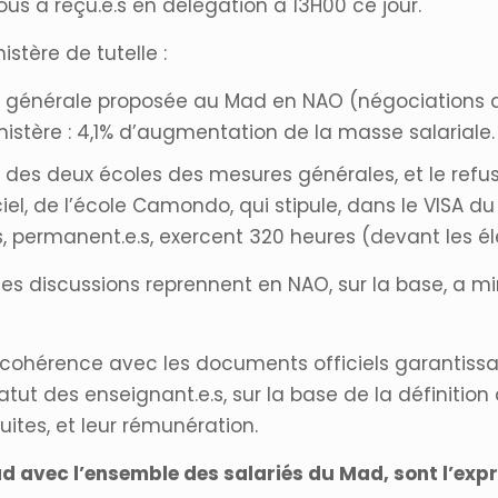
nous a reçu.e.s en délégation à 13H00 ce jour.
stère de tutelle :
n générale proposée au Mad en NAO (négociations an
nistère : 4,1% d’augmentation de la masse salariale.
s des deux écoles des mesures générales, et le refus
el, de l’école Camondo, qui stipule, dans le VISA d
, permanent.e.s, exercent 320 heures (devant les él
es discussions reprennent en NAO, sur la base, a m
 cohérence avec les documents officiels garantissa
tut des enseignant.e.s, sur la base de la définition
ites, et leur rémunération.
d avec l’ensemble des salariés du Mad, sont l’expr