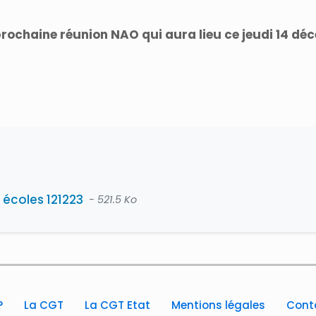
 prochaine réunion NAO qui aura lieu ce jeudi 14 dé
 écoles 121223
- 521.5 Ko
?
La CGT
La CGT Etat
Mentions légales
Cont