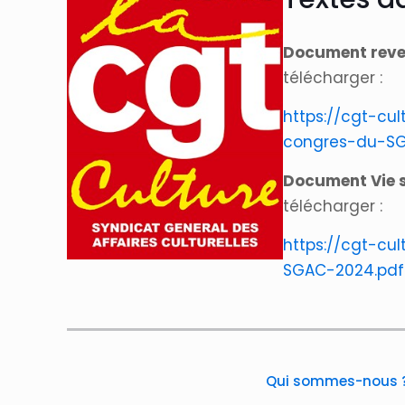
Document reve
télécharger :
https://cgt-cu
congres-du-SG
Document Vie 
télécharger :
https://cgt-cu
SGAC-2024.pdf
Qui sommes-nous 