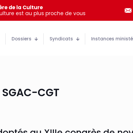
re de la Culture
Culture est au plus proche de vous
Dossiers
Syndicats
Instances ministér
du SGAC-CGT
doptés au XIIIe congrès de n