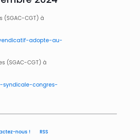
les (SGAC-CGT) à
vendicatif-adopte-au-
lles (SGAC-CGT) à
ie-syndicale-congres-
actez-nous !
RSS