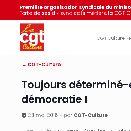
Première organisation syndicale du ministè
Forte de ses dix syndicats métiers, la CGT 
CGT Culture
← CGT-Culture
Toujours déterminé-es
démocratie !
23 mai 2016 - par
CGT-Culture
Toujours déterminé-es : Amplifier la mobilis