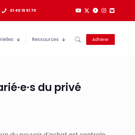
01 40 15 51 70
ielles
Ressources
Adhérer
rié·e·s du privé
tion du pouvoir
d’achat est centrale.