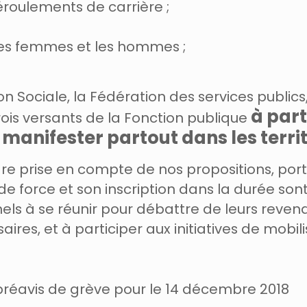
 déroulements de
carrière ;
 les femmes et les
hommes ;
ion Sociale, la Fédération
des services publics
à par
rois versants de la
Fonction publique
manifester partout dans les territ
dre prise en
compte de nos propositions, port
de force et son inscription dans la durée son
els à se réunir pour débattre
de leurs revend
saires, et à
participer aux initiatives de mobi
préavis de grève pour le 14 décembre 2018