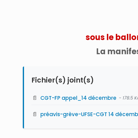
sous le ballo
La manifes
Fichier(s) joint(s)
📄
CGT-FP appel_14 décembre
- 178.5 K
📄
préavis-grève-UFSE-CGT 14 décemb