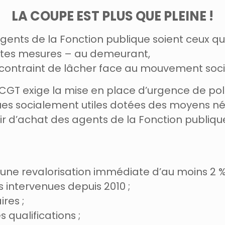
LA COUPE EST PLUS QUE PLEINE !
 agents de la Fonction
publique soient ceux qu
tes mesures – au demeurant,
 contraint
de lâcher face au mouvement soci
a CGT exige la mise
en place d’urgence de polit
ues socialement utiles
dotées des moyens néc
oir d’achat des agents de
la Fonction publiqu
 une revalorisation
immédiate d’au moins 2 %
s intervenues
depuis 2010 ;
res ;
qualifications ;