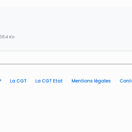
159.4 Ko
?
La CGT
La CGT Etat
Mentions légales
Cont