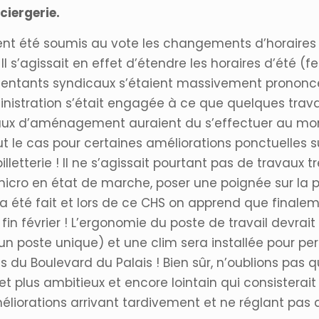
ciergerie.
vaient été soumis au vote les changements d’horaires
l s’agissait en effet d’étendre les horaires d’été (f
entants syndicaux s’étaient massivement prononcés
inistration s’était engagée à ce que quelques travau
avaux d’aménagement auraient du s’effectuer au m
le cas pour certaines améliorations ponctuelles sur 
lletterie ! Il ne s’agissait pourtant pas de travaux tr
icro en état de marche, poser une poignée sur la por
 été fait et lors de ce CHS on apprend que finalem
in février ! L’ergonomie du poste de travail devrait 
un poste unique) et une clim sera installée pour per
s du Boulevard du Palais ! Bien sûr, n’oublions pas
t plus ambitieux et encore lointain qui consisterait à
éliorations arrivant tardivement et ne réglant pas 