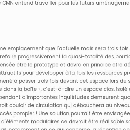
 CMN entend travailler pour les futurs aménagement
me emplacement que l’actuelle mais sera trois fois 
 refaire progressivement la quasi-totalité des bou
nsée être le prototype et devra en principe être dé
tractifs pour développer à la fois les ressources pro
amené à passer trois fois devant cet espace lors de s
te dans la boîte », c’est-à-dire un espace clos, isolé 
endant d’importantes inquiétudes demeurent quant à
étroit couloir de circulation qui débouchera au niveau
accès pompier ! Une solution pourrait être envisagée 
t d’éléments modulaires ce devrait être réalisable s
avail, notamment en ce qui concerne la réception des