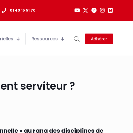
01 40 15 51 70
ielles
Ressources
Adhérer
ent serviteur ?
nnelle » au rang des disciplines de