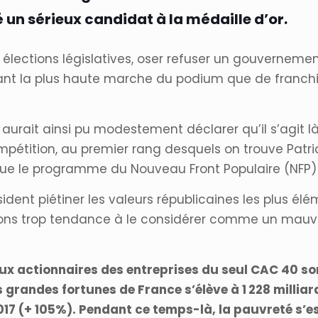
é un sérieux candidat à la médaille d’or.
s élections législatives, oser refuser un gouvernem
nt la plus haute marche du podium que de franchir 
urait ainsi pu modestement déclarer qu’il s’agit là d
mpétition, au premier rang desquels on trouve Patri
 que le programme du Nouveau Front Populaire (NFP)
sident piétiner les valeurs républicaines les plus él
ons trop tendance à le considérer comme un mauvais 
aux actionnaires des entreprises du seul CAC 40 son
 grandes fortunes de France s’élève à 1 228 millia
 2017 (+ 105%). Pendant ce temps-là, la pauvreté s’