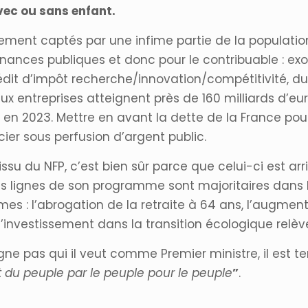
vec ou sans enfant.
rement captés par une infime partie de la popula
Finances publiques et donc pour le contribuable : ex
rédit d’impôt recherche/innovation/compétitivité, du
 aux entreprises atteignent près de 160 milliards d’e
os en 2023. Mettre en avant la dette de la France po
ier sous perfusion d’argent public.
 issu du NFP, c’est bien sûr parce que celui-ci est ar
es lignes de son programme sont majoritaires dans l
es : l’abrogation de la retraite à 64 ans, l’augmenta
 l’investissement dans la transition écologique relè
gne pas qui il veut comme Premier ministre, il est te
du peuple par le peuple pour le peuple
”
.