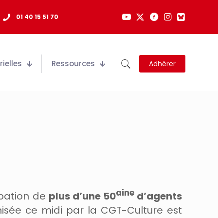
01 40 15 51 70
ielles
Ressources
Adhérer
aine
ipation de
plus d’une 50
d’agents
isée ce midi par la CGT-Culture est