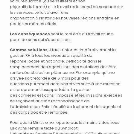
sa bureaucratie (au sens littéral et non
péjoratif du terme) et le travail redescend en cascade sur
les services. Le fait d’avoir une
organisation à l’instar des nouvelles régions entraîne en
partie les mêmes effets.
Les conséquences
sont le mal être au travail et une
perte de sens qui s’accroissent.
Comme solutions
, il faut renforcer impérativement la
gestion RH à tous les niveaux en qualité de
réponse locale et nationale. L’efficacité dans le
remplacement des agents lors des mutations doit être
renforcée et c’est un pléonasme. Par exemple qu’une
arrivée soit retardée de 6 mois pour des
questions purement administratives suite à une mutation
est proprement insupportable. La gestion
des carrières est dans l’impasse et les missions exercées
ne reçoivent aucune reconnaissance de
l’administration. Enfin l’équité de traitement des agents et
des corps doit être renforcée.
Pour que la Ministre ne reparte pas les mains vides nous
lui avons remis le texte du Syndicat
National des Services Déconcentrés – CGT culture relatif