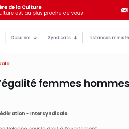
re de la Culture
Culture est au plus proche de vous
Dossiers
Syndicats
Instances ministér
cale
 l’égalité femmes hommes
édération - Intersyndicale
en Pologne pour le droit à l’avortement