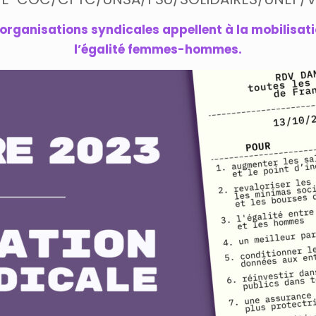
 organisations syndicales appellent à la mobilisatio
l’égalité femmes-hommes.