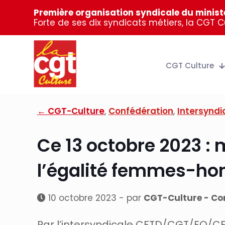
Première organisation syndicale du ministè
Forte de ses dix syndicats métiers, la CGT 
CGT Culture
← CGT-Culture
,
Confédération
,
Intersyndi
Ce 13 octobre 2023 : m
l’égalité femmes-h
10 octobre 2023 - par
CGT-Culture - Con
Par l’intersyndicale CFTD/CGT/FO