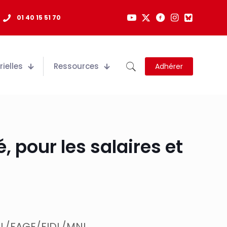
01 40 15 51 70
ielles
Ressources
Adhérer
, pour les salaires et
VL/FAGE/FIDL/MNL