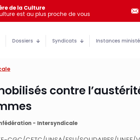
re de la Culture
Culture est au plus proche de vous
Dossiers
Syndicats
Instances ministér
cale
obilisés contre l’austérité
ommes
fédération - Intersyndicale
/CFE-CGC/CFTC/UNSA/FSU/SOLIDAIRES/UNEF/