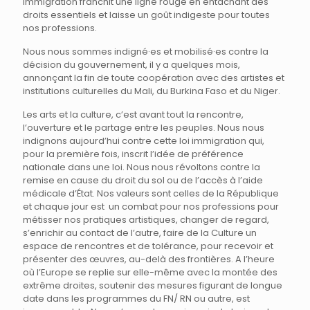
immigration franchit une ligne rouge en entachant des
droits essentiels et laisse un goût indigeste pour toutes
nos professions.
Nous nous sommes indigné·es et mobilisé·es contre la
décision du gouvernement, il y a quelques mois,
annonçant la fin de toute coopération avec des artistes et
institutions culturelles du Mali, du Burkina Faso et du Niger.
Les arts et la culture, c’est avant tout la rencontre,
l’ouverture et le partage entre les peuples. Nous nous
indignons aujourd’hui contre cette loi immigration qui,
pour la première fois, inscrit l’idée de préférence
nationale dans une loi. Nous nous révoltons contre la
remise en cause du droit du sol ou de l’accès à l’aide
médicale d’État. Nos valeurs sont celles de la République
et chaque jour est un combat pour nos professions pour
métisser nos pratiques artistiques, changer de regard,
s’enrichir au contact de l’autre, faire de la Culture un
espace de rencontres et de tolérance, pour recevoir et
présenter des œuvres, au-delà des frontières. A l’heure
où l’Europe se replie sur elle-même avec la montée des
extrême droites, soutenir des mesures figurant de longue
date dans les programmes du FN/ RN ou autre, est