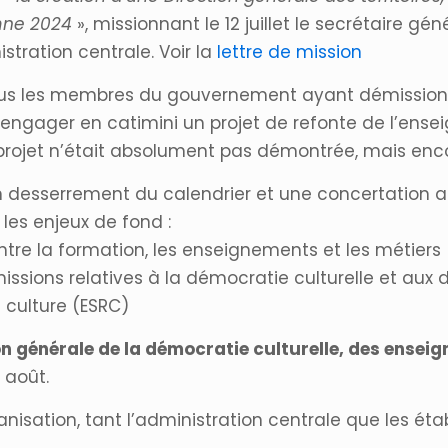
omne 2024
», missionnant le 12 juillet le secrétaire gé
stration centrale. Voir la
lettre de mission
e tous les membres du gouvernement ayant démissionn
d’engager en catimini un projet de refonte de l’en
 projet n’était absolument pas démontrée, mais enco
 desserrement du calendrier et une concertation ap
 les enjeux de fond :
ntre la formation, les enseignements et les métiers
issions relatives à la démocratie culturelle et aux dr
 culture (ESRC)
on générale de la démocratie culturelle, des ensei
7 août.
nisation, tant l’administration centrale que les ét