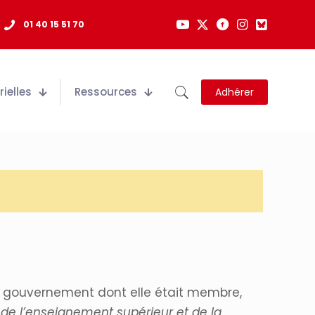
01 40 15 51 70
ielles
Ressources
Adhérer
 le gouvernement dont elle était membre,
, de l’enseignement supérieur et de la