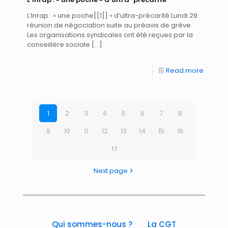
L’Inrap : « une poche[[1]] » d’ultra-précarité Lundi 29 :
réunion de négociation suite au préavis de grève
Les organisations syndicales ont été reçues par la
conseillère sociale
[…]
Read more
1
2
3
4
5
6
7
8
9
10
11
12
13
14
15
16
17
Next page
Qui sommes-nous ?
La CGT