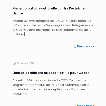
Mener la bataille culturelle contre l’extrême
droite
Motion du XIVe congrès de la CGT-Culture Réuni·es
à l’occasion de leur XIVe congrès, les délégué·es de
la CGT-Culture affirment : Le rôle fondamental de la
culture
[…]
Read more
18 mai 2026
Libérez les militant·es de la flottille pour Gaza !
Appel du 14ème congrès de la CGT-Culture Une
vingtaine de bateaux de la Global Summud Flotilla
ont été illégalement interceptés lundi 18 mai en
début de
[…]
Read more