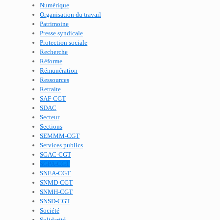
Numérique
Organisation du travail
Patrimoine
Presse syndicale
Protection sociale
Recherche
Réforme
Rémunération
Ressources
Retraite
SAF-CGT
SDAC
Secteur
Sections
SEMMM-CGT
Services publics
SGAC-CGT
SGPA-CGT
SNEA-CGT
SNMD-CGT
SNMH-CGT
SNSD-CGT
Société
Solidarité