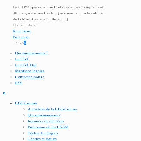
Le CTPM spécial « non titulaires », reconvoqué lundi
30 mars, a été une très longue épreuve pour le cabinet
de la Ministre de la Culture.
[…]
Do you like it?
Read more
Prev page
1
2
3
4
5
6
Qui sommes-nous ?
La CGT
La CGT Etat
Mentions légales
Contactez-nous !
RSS
✕
CGT Culture
Actualités de la CGT-Culture
Qui sommes-nous ?
Instances de décision
Profession de foi CSAM
Textes de congrès
Chartes et statuts