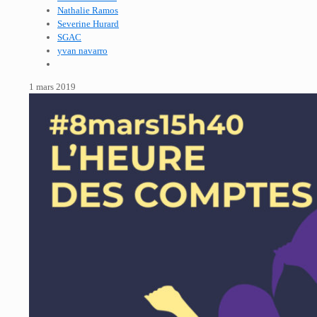
Nathalie Ramos
Severine Hurard
SGAC
yvan navarro
1 mars 2019