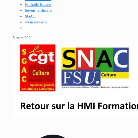
Nathalie Ramos
Severine Hurard
SGAC
yvan navarro
5 mars 2021