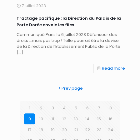
7 juillet 2023
Tractage pacifique : la Direction du Palais de la
Porte Dorée envoie les flics
Communiqué Paris le 6 juillet 2023 Défenseur des
droits …mais pas trop ! Telle pourrait être la devise
de la Direction de l’Etablissement Public de la Porte
[…]
Read more
Prev page
1
2
3
4
5
6
7
8
9
10
11
12
13
14
15
16
17
18
19
20
21
22
23
24