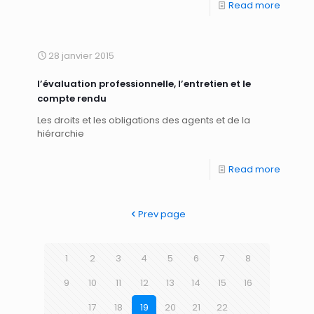
Read more
28 janvier 2015
l’évaluation professionnelle, l’entretien et le
compte rendu
Les droits et les obligations des agents et de la
hiérarchie
Read more
Prev page
1
2
3
4
5
6
7
8
9
10
11
12
13
14
15
16
17
18
19
20
21
22