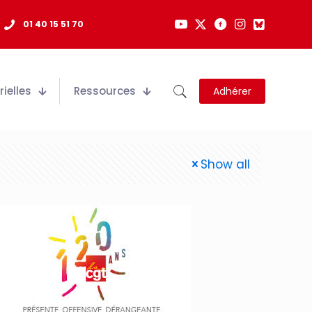
01 40 15 51 70
ielles
Ressources
Adhérer
Show all