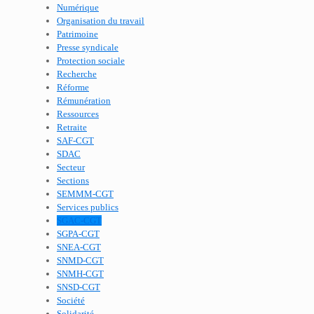
Numérique
Organisation du travail
Patrimoine
Presse syndicale
Protection sociale
Recherche
Réforme
Rémunération
Ressources
Retraite
SAF-CGT
SDAC
Secteur
Sections
SEMMM-CGT
Services publics
SGAC-CGT
SGPA-CGT
SNEA-CGT
SNMD-CGT
SNMH-CGT
SNSD-CGT
Société
Solidarité