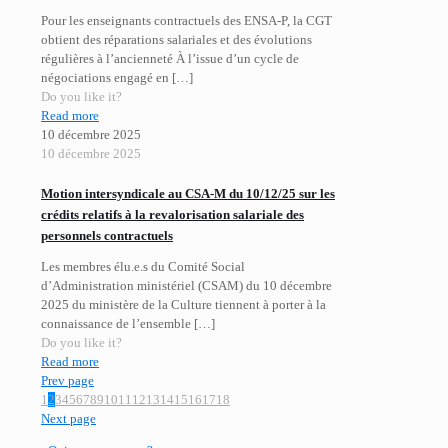
Pour les enseignants contractuels des ENSA-P, la CGT
obtient des réparations salariales et des évolutions
régulières à l’ancienneté À l’issue d’un cycle de
négociations engagé en
[…]
Do you like it?
Read more
10 décembre 2025
10 décembre 2025
Motion intersyndicale au CSA-M du 10/12/25 sur les
crédits relatifs à la revalorisation salariale des
personnels contractuels
Les membres élu.e.s du Comité Social
d’Administration ministériel (CSAM) du 10 décembre
2025 du ministère de la Culture tiennent à porter à la
connaissance de l’ensemble
[…]
Do you like it?
Read more
Prev page
1
2
3
4
5
6
7
8
9
10
11
12
13
14
15
16
17
18
Next page